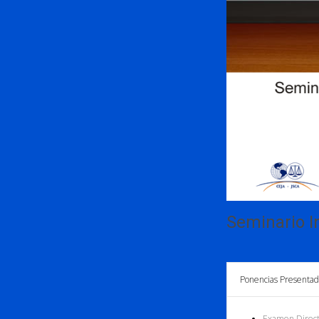
Seminario In
Ponencias Presentad
Examen Direc