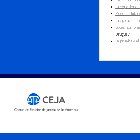
La experiencia 
Modelo Chilen
La ejecución Ci
Luces, sombras
Uruguay
La prueba y el 
© CEJA 2021