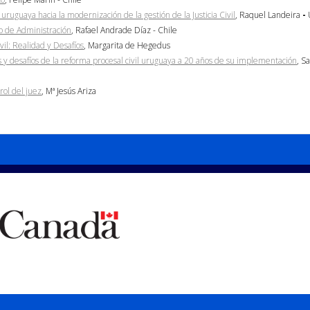
uruguaya hacia la modernización de la gestión de la Justicia Civil
, Raquel Landeira
-
o de Administración
, Rafael Andrade Díaz - Chile
vil: Realidad y Desafíos
, Margarita de Hegedus
 y desafíos de la reforma procesal civil uruguaya a 20 años de su implementación
, S
rol del juez
, Mª Jesús Ariza